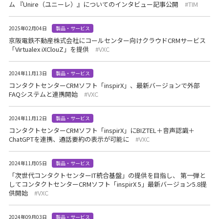
ム 『Unire（ユニーレ）』についてのインタビュー記事公開
TIM
2025年02月04日
製品・サービス
京阪電鉄不動産株式会社にコールセンター向けクラウドCRMサービス
「Virtualex iXClouZ」を提供
VXC
2024年11月13日
製品・サービス
コンタクトセンターCRMソフト「inspirX」、最新バージョンで外部
FAQシステムと連携開始
VXC
2024年11月12日
製品・サービス
コンタクトセンターCRMソフト「inspirX」にBIZTEL＋音声認識＋
ChatGPTを連携、通話要約の表示が可能に
VXC
2024年11月05日
製品・サービス
「次世代コンタクトセンターIT統合基盤」の提供を目指し、 第一弾と
してコンタクトセンターCRMソフト「inspirX 5」最新バージョン5.8提
供開始
VXC
2024年09月03日
製品・サービス