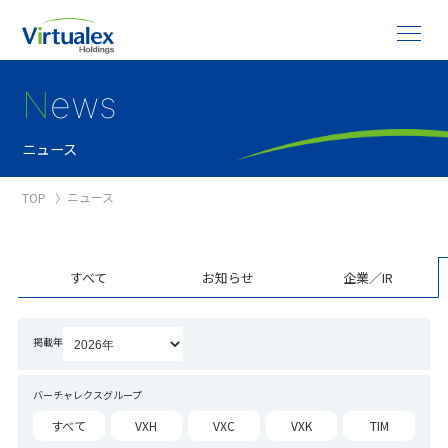
N
ews
ニュース
ニュース
TOP
すべて
お知らせ
企業／IR
掲載年
バーチャレクスグループ
すべて
VXH
VXC
VXK
TIM