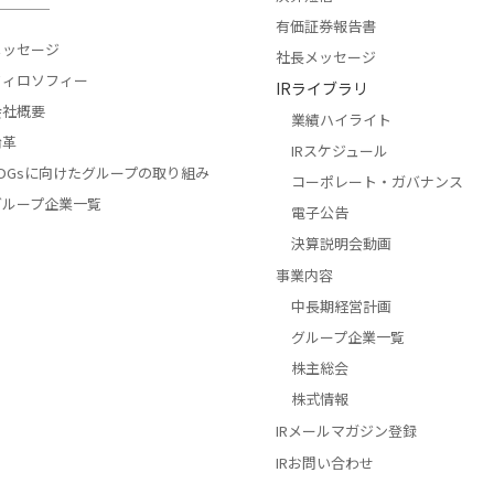
有価証券報告書
メッセージ
社長メッセージ
フィロソフィー
IRライブラリ
会社概要
業績ハイライト
沿革
IRスケジュール
DGsに向けた
グループの取り組み
コーポレート・
ガバナンス
グループ企業一覧
電子公告
決算説明会動画
事業内容
中長期経営計画
グループ企業一覧
株主総会
株式情報
IRメールマガジン登録
IRお問い合わせ