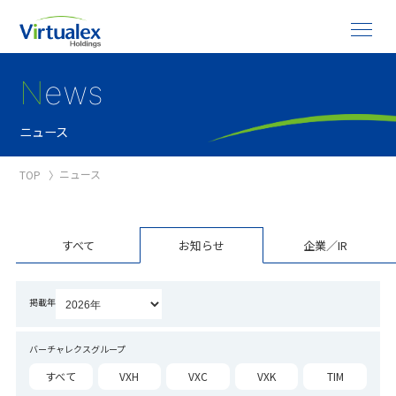
N
ews
ニュース
ニュース
TOP
すべて
お知らせ
企業／IR
掲載年
バーチャレクスグループ
すべて
VXH
VXC
VXK
TIM