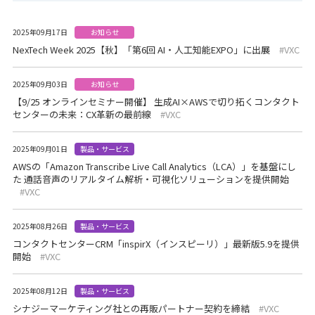
2025年09月17日
お知らせ
NexTech Week 2025【秋】「第6回 AI・人工知能EXPO」に出展
VXC
2025年09月03日
お知らせ
【9/25 オンラインセミナー開催】 生成AI×AWSで切り拓くコンタクト
センターの未来：CX革新の最前線
VXC
2025年09月01日
製品・サービス
AWSの「Amazon Transcribe Live Call Analytics（LCA）」を基盤にし
た 通話音声のリアルタイム解析・可視化ソリューションを提供開始
VXC
2025年08月26日
製品・サービス
コンタクトセンターCRM「inspirX（インスピーリ）」最新版5.9を提供
開始
VXC
2025年08月12日
製品・サービス
シナジーマーケティング社との再販パートナー契約を締結
VXC