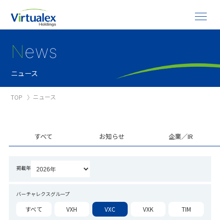
N
ews
ニュース
ニュース
TOP
すべて
お知らせ
企業／IR
掲載年
バーチャレクスグループ
すべて
VXH
VXC
VXK
TIM