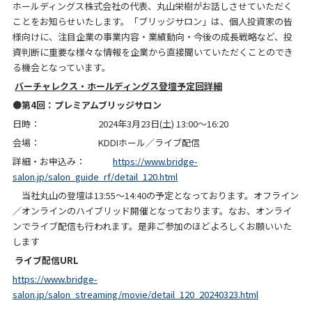
ホールディングス株式会社の代表、丸山栄樹がお話しさせていただく
ことをお知らせいたします。「ブリッジサロン」は、個人投資家の皆
様向けに、注目企業の事業内容・業績動向・今後の成長戦略など、投
資判断に重要な様々な情報を企業から直接聞いていただくことのでき
る機会となっています。
バーチャレクス・ホールディングス登壇予定回詳細
●
第4回：プレミアムブリッジサロン
日時：
2024年3月23日(土) 13:00～16:20
会場：
KDDI
ホール／ライブ配信
詳細・お申込み：
https://www.bridge-
salon.jp/salon_guide_rf/detail_120.html
当社丸山の登壇は
13:55
～
14:40
の予定となっております。オフライン
／オンラインのハイブリッド開催となっております。なお、オンライ
ンでライブ配信も行われます。是非ご参加のほどよろしくお願いいた
します
ライブ配信
URL
https://www.bridge-
salon.jp/salon_streaming/movie/detail_120_20240323.html